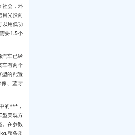
今社会，环
把目光投向
可以用低功
要1.5小
源汽车已经
该车有两个
富型的配置
影像、蓝牙
的***，
车型美观方
亮。在参数
kg,整备质