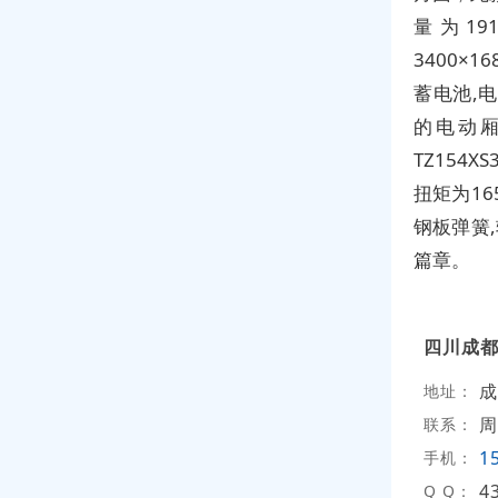
量为19
3400×
蓄电池,电
的电动
TZ154
扭矩为16
钢板弹簧
篇章。
四川成
成
地址：
周
联系：
1
手机：
4
Q Q：