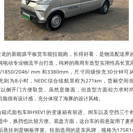
金龙的新能源平板货车能拉能跑，长得好看，是物流配送界
纯电动专业物流平台打造，纯粹的商用车造型实用性高长宽
7/1850/2046/ mm 和3380mm，尺寸同级快充30分钟可
慢充则为8小时，NEDC综合续航里程为271km，货厢空间
，可以侧开门方便取货。虽然是微面，但造型方面却力求时
前脸很有设计感，充分体现了海豚的设计风格。
动箱式面包车BH9EV1的变速箱有前进、倒车以及空挡三个
适中，换挡也比较方便。底盘方面，这台车的前悬架用了麦
后悬挂则是钢板弹簧。轮胎选用的是东风牌，规格为175R1