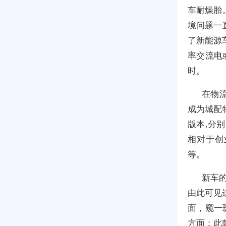
车耐燥胎
境问题一
了新能源
率交流电
时。
在物
成为城配
版本,分
相对于创
等。
新车的
由此可见
面，窥一
方面；此款