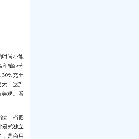
的时尚小能
高和轴距分
从30%充至
很大，达到
尚美观。看
档位，档把
弗逊式独立
4，是商用