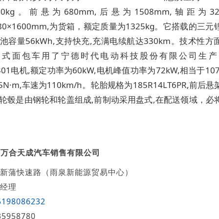
10kg。前悬为680mm,后悬为1508mm,轴距为32
1680×1600mm,为货箱，额定质量为1325kg。它搭载的三
池容量56kWh,支持快充,充满电续航达330km。技术性
厢式面包车用了宁德时代电动科技股份有限公司生产
XS301电机,额定功率为60kW,电机峰值功率为72kW,相当于10
5N·m,车速为110km/h。轮胎规格为185R14LT6PR,前后
,轮毂是由钢轮和轮盖组成,前制动采用盘式,在配送领域，必
都万合天成汽车销售有限公司
新蒲快速路（雨泉新能源贸易中心）
经理
5198086232
35958780