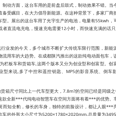
。制动方面，这台车用的是前盘后鼓式，制动效果不错。当
直备受瞩目，在大力倡导新能源。在这种背景下，多家厂商
车型。展出的这台车用了光宇生产的电池，电量有55kwh，
或者直流电充电，慢速充电需要12小时，而快速充满的话只需
流行业发的今天，多个城市不断扩大传统车限行范围，新能
物流用车的大趋势。在成都陕汽推出的这款纯电动面包车，
别为栏板车和货箱车,这两个版本又分为创业型和创富型。创
业型来说,多了中控和遥控钥匙、MP5的影音系统、倒车
货箱尺寸同比上一代车型更大，7.8m?的空间已经是同级之中
这款全新***代纯电动智慧车在空间方面将有着***的优势。
斑而知全豹，修长的车身，独特的前脸设计，都让人眼***
车的外形大小尺寸为5200×1780×2020mm,总质量为3495