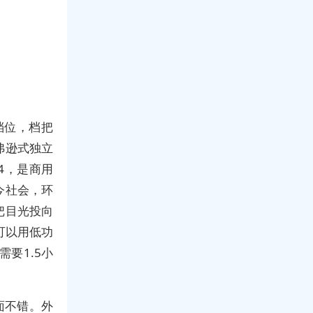
档位，档把
弗逊式独立
4，是商用
今社会，环
把目光投向
可以用低功
要1.5小
面不错。外