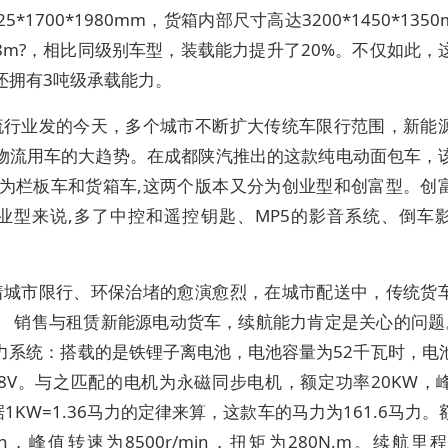
25*1700*1980mm，货箱内部尺寸高达3200*1450*135
8m?，相比同级别车型，装载能力提升了20%。不仅如此，
还拥有3吨级承载能力。
流行业发的今天，多个城市不断扩大传统车限行范围，新能
物流用车的大趋势。在成都陕汽推出的这款纯电动面包车，
别为栏板车和货箱车,这两个版本又分为创业型和创富型。创
业型来说,多了中控和遥控钥匙、MP5的影音系统、倒车
着城市限行、环保治堵的愈演愈烈，在城市配送中，传统货
。 销售与租赁新能源电动货车，续航能力肯定是关心的问题。
力系统：搭载的是铁锂子离电池，电池容量为52千瓦时，电
28V。与之匹配的电机为永磁同步电机，额定功率20KW，
据1KW=1.36马力的定律来算，这款车的马力为161.6马力
/min，峰值转速为8500r/min，扭矩为280N.m。续航