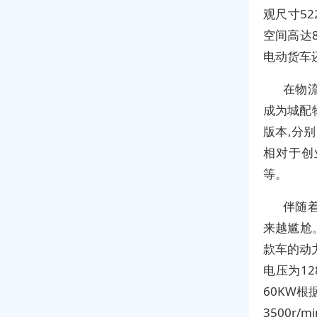
观尺寸52
空间高达
电动货车
在物
成为城配
版本,分
相对于创
等。
伴随
来越尴尬
款车的动
电压为1
60KW根
3500r