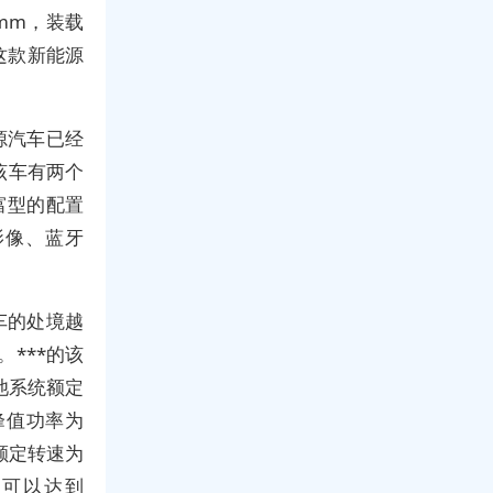
0mm，装载
这款新能源
源汽车已经
该车有两个
富型的配置
影像、蓝牙
车的处境越
***的该
池系统额定
峰值功率为
。额定转速为
里程可以达到