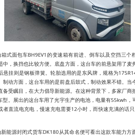
动箱式面包车BH9EV1的变速箱有前进、倒车以及空挡三个
适中，换挡也比较方便。底盘方面，这台车的前悬架用了麦
后悬挂则是钢板弹簧。轮胎选用的是东风牌，规格为175R1
。制动方面，这台车用的是前盘后鼓式，制动效果不错。当
直备受瞩目，在大力倡导新能源。在这种背景下，多家厂商
车型。展出的这台车用了光宇生产的电池，电量有55kwh，
或者直流电充电，慢速充电需要12小时，而快速充满的话只需
动新能源封闭式货车DK180从其命名便可看出这款车能力方