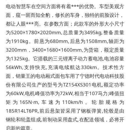
电动智慧车在空间方面将有着***的优势。车型美观方
面，窥一斑而知全豹，修长的车身，独特的前脸设计，
都让人眼***亮。在参数方面；此款车的外形大小尺寸
为5200×1780×2020mm,总质量为3495kg,整备质量
为1910kg。前悬为680mm,后悬为1508mm,轴距为
3200mm，3400×1680×1600mm,为货箱，额定质量
为1325kg。它搭载的三元锂离子动力蓄电池,电池容量
56kWh,支持快充,充满电续航达330km。技术性方
面，销量王的电动厢式面包车用了宁德时代电动科技股
份有限公司生产的型号为TZ154XS301电机,额定功率
为60kW,电机峰值功率为72kW,相当于107马力;峰值扭
矩为165N·m,车速为110km/h。轮胎规格为
185R14LT6PR,前后悬架皆采用了钢板弹簧,轮毂是由
钢轮和轮盖组成,前制动采用盘式,在配送领域，必将开
启新的篇章。