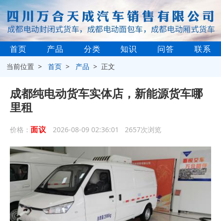
首页
产品
分类
知识
问答
联系
当前位置 >
首页
>
产品
> 正文
成都纯电动货车实体店，新能源货车哪
里租
面议
价格：
2026-08-09 02:36:01 2657次浏览