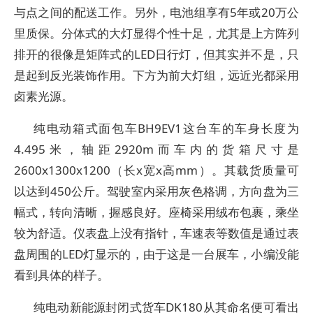
与点之间的配送工作。另外，电池组享有5年或20万公
里质保。分体式的大灯显得个性十足，尤其是上方阵列
排开的很像是矩阵式的LED日行灯，但其实并不是，只
是起到反光装饰作用。下方为前大灯组，远近光都采用
卤素光源。
纯电动箱式面包车BH9EV1这台车的车身长度为
4.495米，轴距2920m而车内的货箱尺寸是
2600x1300x1200（长x宽x高mm）。其载货质量可
以达到450公斤。驾驶室内采用灰色格调，方向盘为三
幅式，转向清晰，握感良好。座椅采用绒布包裹，乘坐
较为舒适。仪表盘上没有指针，车速表等数值是通过表
盘周围的LED灯显示的，由于这是一台展车，小编没能
看到具体的样子。
纯电动新能源封闭式货车DK180从其命名便可看出