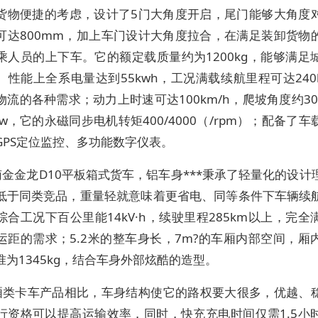
货物便捷的考虑，设计了5门大角度开启，尾门能够大角度
可达800mm，加上车门设计大角度拉合，在满足装卸货物
乘人员的上下车。它的额定载质量约为1200kg，能够满足
。性能上全系电量达到55kwh，工况满载续航里程可达240
物流的各种需求；动力上时速可达100km/h，爬坡角度约30
0kw，它的永磁同步电机转矩400/4000（/rpm）；配备了
GPS定位监控、多功能数字仪表。
金金龙D10平板箱式货车，铝车身***秉承了轻量化的设计
低于同类竞品，重量轻就意味着更省电、同等条件下车辆续
综合工况下百公里能14kV·h，续驶里程285km以上，完全
运距的需求；5.2米的整车身长，7m?的车厢内部空间，厢
准为1345kg，结合车身外部炫酷的造型。
厢类卡车产品相比，车身结构使它的路权要大很多，优越、
行资格可以提高运输效率，同时，快充充电时间仅需1.5小