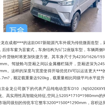
龙在成都***的这款D07新能源汽车外观为传统微面造型，
，后排车窗为盲窗式，车身结构为5门2座版车型，车辆两侧
件货物时将更加快捷方便。其车身尺寸为4230/1626/19
00mm。驾驶舱与货厢之间以金属栅栏隔开，货厢进深为245
50mm。这样的深度与宽度使得开瑞优优EV可以运送更大***
.7m?，额定载重量达920kg，载重量相比同级平均水平提升
京金龙公司旗下的代表产品纯电动货车D10（NJ5020XXY
、高实用性高智能化特征,空间上5205*1710*1980mm
场同级别的传统车它整车3200*1500*1290mm，容积达到