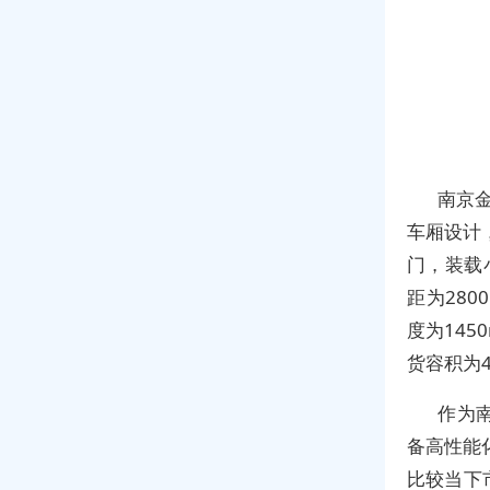
南京金
车厢设计
门，装载小
距为28
度为14
货容积为4
作为南
备高性能化
比较当下市