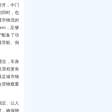
对开，中门
的同时，也
城市物流的
km，足够
°配备了功
车载导航、倒
理念，车身
航里程更有
满足城市物
内货物载重
稳定、让人
时，确保物