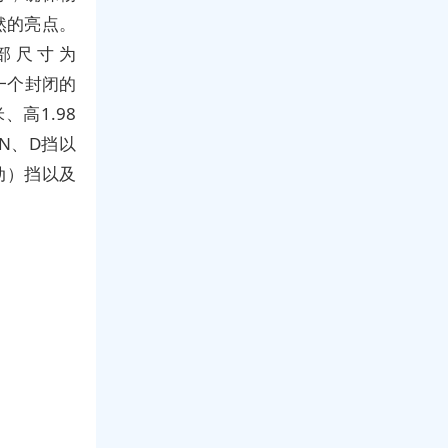
然的亮点。
部尺寸为
是一个封闭的
高1.98
N、D挡以
动）挡以及