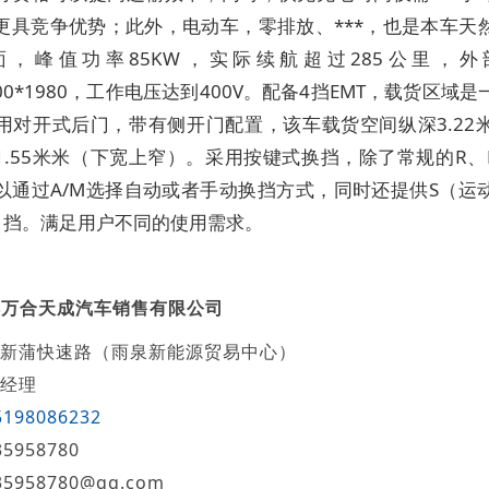
更具竞争优势；此外，电动车，零排放、***，也是本车天
面，峰值功率85KW，实际续航超过285公里，外
1700*1980，工作电压达到400V。配备4挡EMT，载货区域
用对开式后门，带有侧开门配置，该车载货空间纵深3.22米、
1.55米米（下宽上窄）。采用按键式换挡，除了常规的R、
以通过A/M选择自动或者手动换挡方式，同时还提供S（运
）挡。满足用户不同的使用需求。
都万合天成汽车销售有限公司
新蒲快速路（雨泉新能源贸易中心）
经理
5198086232
35958780
35958780@qq.com