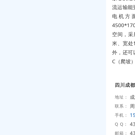
流运输能
电机方
4500*
空间，采
米、宽处
外，还可
C（爬坡
四川成
成
地址：
周
联系：
1
手机：
4
Q Q：
4
邮箱：