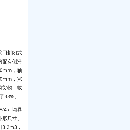
采用封闭式
均配有侧滑
30mm，轴
0mm，宽
的货物，载
了38%。
EV4）均具
的外形尺寸。
8.2m3，