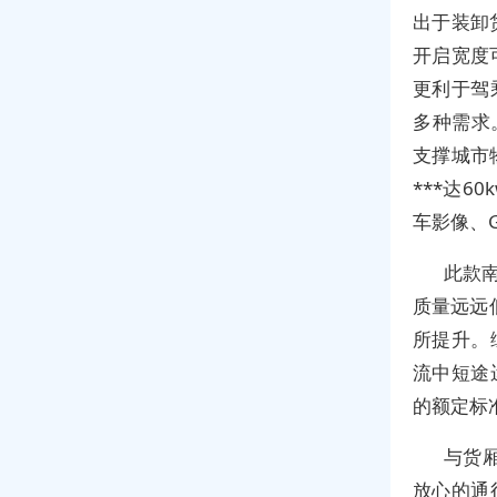
出于装卸
开启宽度
更利于驾
多种需求
支撑城市
***达6
车影像、
此款南
质量远远
所提升。
流中短途
的额定标
与货
放心的通