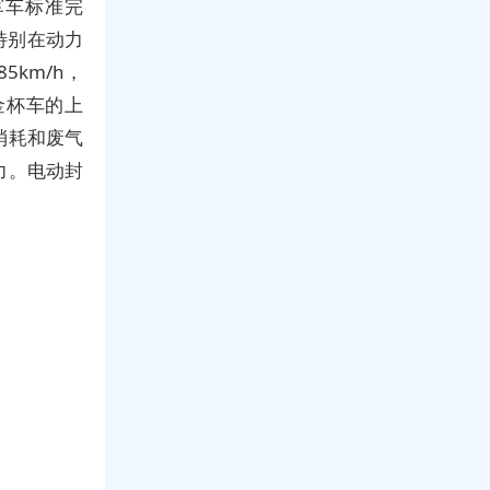
军车标准完
特别在动力
km/h，
源金杯车的上
消耗和废气
力。电动封