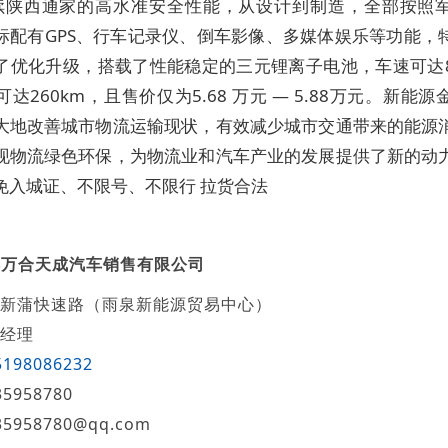
续陕西通家的高水准安全性能，从设计到制造，全部按照
标配有GPS、行车记录仪、倒车影像、多媒体娱乐等功能，
了优化升级，搭载了性能稳定的三元锂离子电池，车速可达85
达260km，且售价仅为5.68 万元 — 5.88万元。新能
大地改善城市物流运输现状，有效减少城市交通带来的能源
现物流绿色环保，为物流业和汽车产业的发展提供了新的动
免入城证、不限号、不限行 拉货合法
都万合天成汽车销售有限公司
新蒲快速路（雨泉新能源贸易中心）
经理
5198086232
35958780
35958780@qq.com