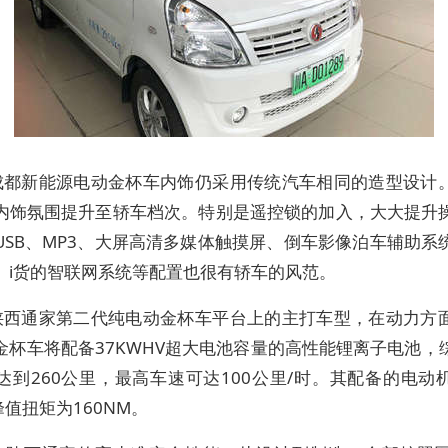
成都新能源电动金杯车内饰仍采用传统汽车相同的造型设计
内饰氛围提升至轿车档次。特别是遥控锁的加入，大大提升
USB、MP3、大屏高清多媒体触摸屏、倒车影像泊车辅助系
、i货的智联网系统等配置也很有轿车的风范。
陕西通家第二代纯电动金杯车平台上的主打车型，在动力方
金杯车将配备37KWHV超大电池容量的高性能锂离子电池，
达到260公里，最高车速可达100公里/时。其配备的电动
峰值扭矩为160NM。