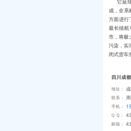
它延
成，全系
方面进行
最长续航可
市，将极
污染，实
闭式货车
四川成
成
地址：
周
联系：
1
手机：
4
Q Q：
4
邮箱：