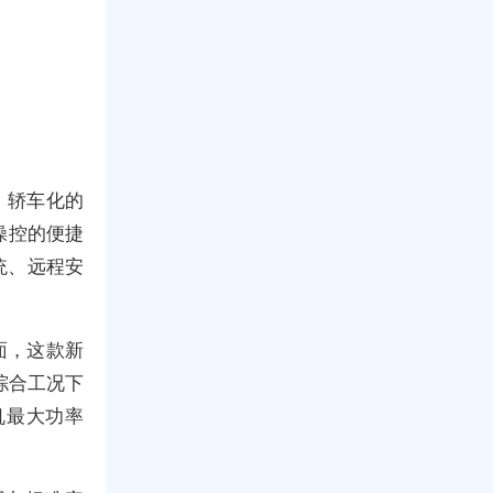
。轿车化的
操控的便捷
统、远程安
面，这款新
综合工况下
机最大功率