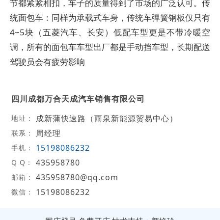
节都紧紧相扣，车子的质量得到了市场的广泛认可。传
统面包车：同样为承载式车身，传统车弹簧钢板仅只有
4~5块（五菱汽车、长安）低配车型更是不带冷暖空
调，所有的面包车车型出厂都是手动挡车型，长期配送
驾驶员会有疲劳影响
四川成都万合天成汽车销售有限公司
成新蒲快速路（雨泉新能源贸易中心）
地址：
周经理
联系：
15198086232
手机：
435958780
Q Q：
435958780@qq.com
邮箱：
15198086232
微信：